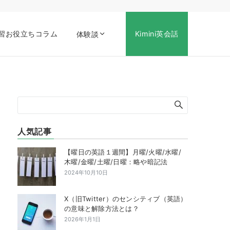
習お役立ちコラム
Kimini英会話
体験談
人気記事
【曜日の英語１週間】月曜/火曜/水曜/
木曜/金曜/土曜/日曜：略や暗記法
2024年10月10日
X（旧Twitter）のセンシティブ（英語）
の意味と解除方法とは？
2026年1月1日