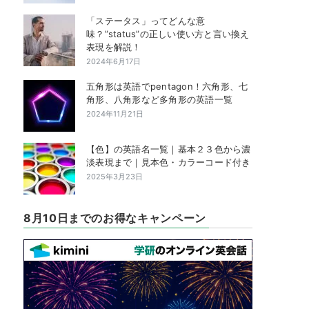
「ステータス」ってどんな意
味？”status”の正しい使い方と言い換え
表現を解説！
2024年6月17日
五角形は英語でpentagon！六角形、七
角形、八角形など多角形の英語一覧
2024年11月21日
【色】の英語名一覧｜基本２３色から濃
淡表現まで｜見本色・カラーコード付き
2025年3月23日
8月10日までのお得なキャンペーン