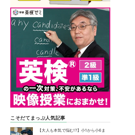
こそだてまっぷ人気記事
【大人も本気で悩む!?】小1から小6ま