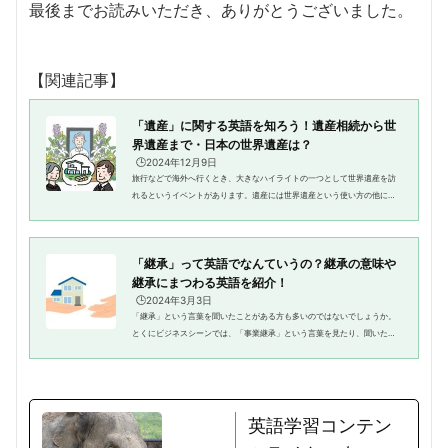
最後までお読みいただき、ありがとうございました。
【関連記事】
「遺産」に関する英語を知ろう！遺産相続から世
界遺産まで・日本の世界遺産は？
🕒️2024年12月9日
旅行などで海外へ行くとき、大きなハイライトの一つとして世界遺産を訪
れるというイベントがあります。遺産には世界遺産という使い方の他に、
親の遺産・負の遺産といったものもありますね。皆さんはこの「遺産」の
英語をどのように表現すべきか...
「継承」って英語でなんていうの？継承の意味や
継承にまつわる英語を紹介！
🕒️2024年3月3日
「継承」という言葉を聞いたことがある方も多いのではないでしょうか。
とくにビジネスシーンでは、「事業継承」という言葉を見たり、聞いたり
することがあるでしょう。そのほか、「技術を継承」「土地を継承」な
ど、さまざまなシーンで使用する...
英語学習コンテン