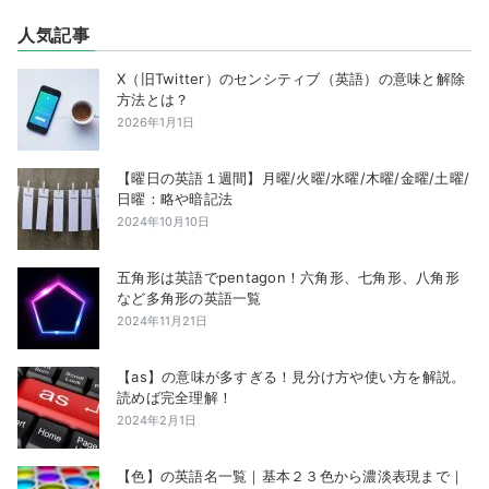
人気記事
X（旧Twitter）のセンシティブ（英語）の意味と解除
方法とは？
2026年1月1日
【曜日の英語１週間】月曜/火曜/水曜/木曜/金曜/土曜/
日曜：略や暗記法
2024年10月10日
五角形は英語でpentagon！六角形、七角形、八角形
など多角形の英語一覧
2024年11月21日
【as】の意味が多すぎる！見分け方や使い方を解説。
読めば完全理解！
2024年2月1日
【色】の英語名一覧｜基本２３色から濃淡表現まで｜