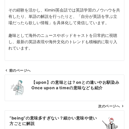
その経験を活かし、Kimini英会話では英語学習のノウハウを共
有したり、単語の解説を行ったりと、「自分が英語を学ぶ立
場だったら欲しい情報」を具体化して発信しています。
趣味として海外のニュースやポッドキャストを日常的に視聴
し、最新の英語表現や海外文化のトレンドも積極的に取り入
れています。
前のページへ
投
【upon】の意味とは？onとの違いやお馴染み
稿
Once upon a timeの意味なども紹介
ナ
ビ
ゲ
次のページへ
ー
”being”の意味多すぎない？細かい意味や使い
シ
方ごとに解説
ョ