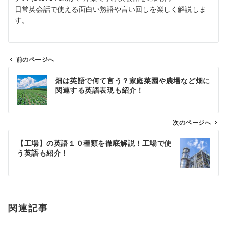
日常英会話で使える面白い熟語や言い回しを楽しく解説しま
す。
前のページへ
投
畑は英語で何て言う？家庭菜園や農場など畑に
稿
関連する英語表現も紹介！
ナ
ビ
ゲ
次のページへ
ー
【工場】の英語１０種類を徹底解説！工場で使
シ
う英語も紹介！
ョ
ン
関連記事