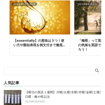
2022年12月10日
2024年6月2日
【essentially】の意味は３つ！使
「梅雨」って英語
い方や類似表現を例文付きで徹底…
の気候を英語で表
ろう！
人気記事
【曜日の英語１週間】月曜/火曜/水曜/木曜/金曜/土曜/
日曜：略や暗記法
2024年10月10日