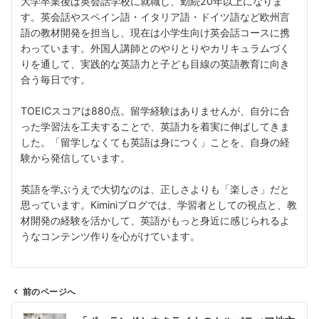
大学卒業後は英会話学校に就職し、勤続20年以上になりま
す。英会話やスペイン語・イタリア語・ドイツ語など欧州言
語の教材開発を担当し、現在は小学生向け英会話コースに携
わっています。外国人講師とのやりとりやカリキュラムづく
りを通して、実践的な英語力と子ども目線の英語教育に向き
合う毎日です。
TOEICスコアは880点。留学経験はありませんが、自分に合
った学習法を工夫することで、英語力を着実に伸ばしてきま
した。「留学しなくても英語は身につく」ことを、自身の経
験から発信しています。
英語を学ぶうえで大切なのは、正しさよりも「楽しさ」だと
思っています。Kiminiブログでは、学習者としての視点と、教
材開発の経験を活かして、英語がもっと身近に感じられるよ
うなコンテンツ作りを心がけています。
前のページへ
投