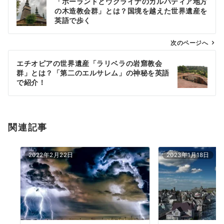
「ポーランドとウクライナのカルパティア地方
稿
の木造教会群」とは？国境を越えた世界遺産を
ナ
英語で歩く
ビ
ゲ
次のページへ
ー
エチオピアの世界遺産「ラリベラの岩窟教会
シ
群」とは？「第二のエルサレム」の神秘を英語
ョ
で紹介！
ン
関連記事
2022年2月22日
2023年1月18日