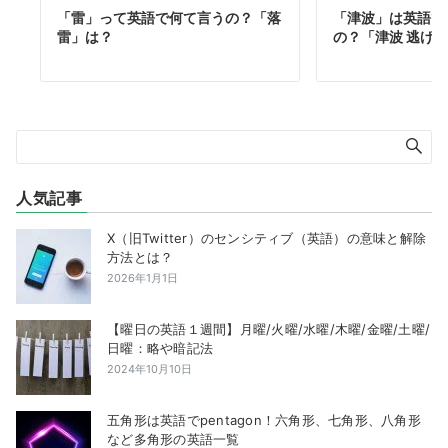
「雷」って英語で何て言うの？「落
「津波」は英語でT
雷」は？
の？「津波 逃げて:
人気記事
X（旧Twitter）のセンシティブ（英語）の意味と解除
方法とは？
2026年1月1日
【曜日の英語１週間】月曜/火曜/水曜/木曜/金曜/土曜/
日曜：略や暗記法
2024年10月10日
五角形は英語でpentagon！六角形、七角形、八角形
など多角形の英語一覧