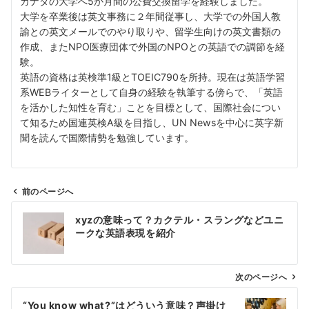
カナダの大学へ5か月間の公費交換留学を経験しました。
大学を卒業後は英文事務に２年間従事し、大学での外国人教
諭との英文メールでのやり取りや、留学生向けの英文書類の
作成、またNPO医療団体で外国のNPOとの英語での調節を経
験。
英語の資格は英検準1級とTOEIC790を所持。現在は英語学習
系WEBライターとして自身の経験を執筆する傍らで、「英語
を活かした知性を育む」ことを目標として、国際社会につい
て知るため国連英検A級を目指し、UN Newsを中心に英字新
聞を読んで国際情勢を勉強しています。
前のページへ
投
xyzの意味って？カクテル・スラングなどユニ
稿
ークな英語表現を紹介
ナ
ビ
ゲ
次のページへ
ー
“You know what?”はどういう意味？声掛け