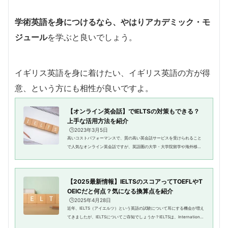
学術英語を身につけるなら、やはりアカデミック・モ
ジュール
を学ぶと良いでしょう。
イギリス英語を身に着けたい、イギリス英語の方が得
意、という方にも相性が良いですよ。
【オンライン英会話】でIELTSの対策もできる？
上手な活用方法を紹介
🕒️2023年3月5日
高いコストパフォーマンスで、質の高い英会話サービスを受けられること
で人気なオンライン英会話ですが、英語圏の大学・大学院留学や海外移住
の要件となるIELTS専用の対策コースも豊富にあることをご存知でしょう
か？この記事では、オンライン英...
【2025最新情報】IELTSのスコアってTOEFLやT
OEICだと何点？気になる換算点を紹介
🕒️2025年4月28日
近年、IELTS（アイエルツ）という英語の試験について耳にする機会が増え
てきましたが、IELTSについてご存知でしょうか？IELTSは、International
English Language Testing Systemの略称で、英語運営能力を評価する試