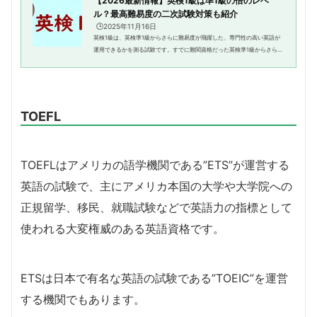
【2026最新情報】英検1級は準1級の倍のレベ
ル？最高難易度の二次試験対策も紹介
🕒️2025年11月16日
英検1級は、英検準1級からさらに難易度が飛躍した、専門性の高い英語が
運用できるかを測る試験です。すでに難関資格だった英検準1級からさらに
レベルがグンと上がり、とても専門性の高い英文を扱えるかを問われる非
常に高いレベルの英語力を問わ...
TOEFL
TOEFLはアメリカの語学機関である”ETS”が運営する
英語の試験で、主にアメリカ本国の大学や大学院への
正規留学、移民、就職試験などで英語力の指標として
使われる大変権威のある英語資格です。
ETSは日本で有名な英語の試験である”TOEIC”を運営
する機関でもあります。