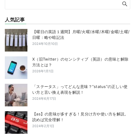
人気記事
【曜日の英語１週間】月曜/火曜/水曜/木曜/金曜/土曜/
日曜：略や暗記法
2024年10月10日
X（旧Twitter）のセンシティブ（英語）の意味と解除
方法とは？
2026年1月1日
「ステータス」ってどんな意味？”status”の正しい使
い方と言い換え表現を解説！
2024年6月17日
【as】の意味が多すぎる！見分け方や使い方を解説。
読めば完全理解！
2024年2月1日