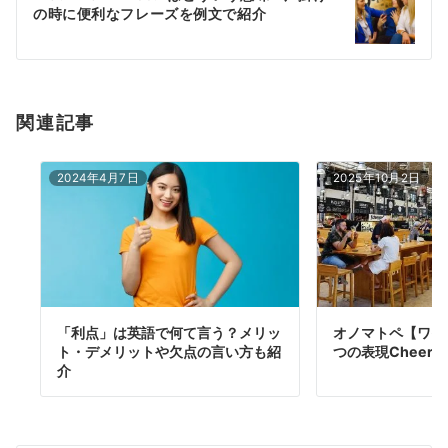
シ
の時に便利なフレーズを例文で紹介
ョ
ン
関連記事
2024年4月7日
2025年10月2日
「利点」は英語で何て言う？メリッ
オノマトペ【ワイ
ト・デメリットや欠点の言い方も紹
つの表現Cheerful/
介