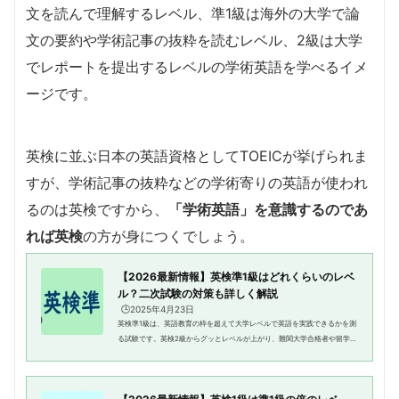
文を読んで理解するレベル、準1級は海外の大学で論
文の要約や学術記事の抜粋を読むレベル、2級は大学
でレポートを提出するレベルの学術英語を学べるイメ
ージです。
英検に並ぶ日本の英語資格としてTOEICが挙げられま
すが、学術記事の抜粋などの学術寄りの英語が使われ
るのは英検ですから、
「学術英語」を意識するのであ
れば英検
の方が身につくでしょう。
【2026最新情報】英検準1級はどれくらいのレベ
ル？二次試験の対策も詳しく解説
🕒️2025年4月23日
英検準1級は、英語教育の枠を超えて大学レベルで英語を実践できるかを測
る試験です。英検2級からグッとレベルが上がり、難関大学合格者や留学な
どで海外経験がある受験者の中でも、限られた人しか合格できないことか
ら「難関資格」としての一面...