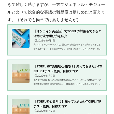
きて難しく感じますが、一方でジェネラル・モジュー
ルと比べて総合的な英語の難易度は易しめだと言えま
す。（それでも簡単ではありませんが）
【オンライン英会話】でTOEFLの対策もできる？
活用方法や選び方を紹介
🕒️2023年10月1日
高いコストパフォーマンスで、質の高い英会話サービスを受けられること
で人気なオンライン英会話ですが、英語圏（特にアメリカ）の大学・大学
院留学や海外移住の要件となるTOEFLに特化した対策コースも豊富にある
ことをご存知でしょうか？TOEFL...
【TOEFL iBT受験初心者向け】知っておきたいTO
EFL iBTテスト概要、目標スコア
🕒️2022年11月7日
世界中で実施されている最大規模の英語力テストTOEFL。海外の大学・大
学院進学や留学を目指す方なら、一度は耳にしたことがあるはずです。世
界的に知名度のあるTOEFLですが、「テストの内容、役割、目指すスコア
がよくわからない。」と悩んでい...
【TOEFL初心者向け】知っておきたいTOEFL ITP
テスト概要、目標スコア
🕒️2022年11月2日