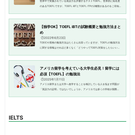
世界中で実施されている英語力を評価するテストTOEFL。世界的に知名度
のあるTOEFLですが、TOEFL iBTとTOEFL ITPの2種類があるのをご存知
でしょうか？ TOEFLを受けてみたいけど、TOEFL iBTとTOEFL ITPの違い
がわからない。 テストの内容や目指...
【独学OK】TOEFL iBTの試験概要と勉強方法まと
め
🕒️2022年6月23日
TOEICや英検の勉強方法はたくさん出回っていますが、TOEFLの勉強方法
に関する情報はそれほど多くなく「どうやってTOEFL対策をしたらいい
の？」と悩んでいる方も多いのではないでしょうか。そこで本記事では、T
OEFLの概要と高得点を取得するため...
アメリカ留学を考えている大学生必見！留学には
必須【TOEFL】の勉強法
🕒️2025年1月11日
アメリカ留学または大学へ進学することを検討している人を悩ます問題が
「英語力の証明」ではないでしょうか。アメリカでは多くの学校が国際留
学生を受け入れているため、日本人であったとしても、はたまた、何歳に
なったとしても留学は可能です...
IELTS