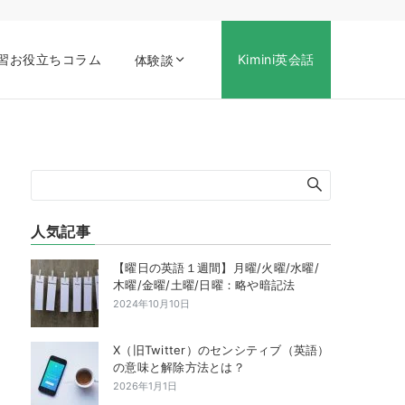
習お役立ちコラム
Kimini英会話
体験談
人気記事
【曜日の英語１週間】月曜/火曜/水曜/
木曜/金曜/土曜/日曜：略や暗記法
2024年10月10日
X（旧Twitter）のセンシティブ（英語）
の意味と解除方法とは？
2026年1月1日