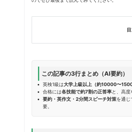
目
この記事の3行まとめ（AI要約）
英検1級は
大学上級以上（約10000〜150
合格には
各技能で約7割の正答率
と、高度
要約・英作文・2分間スピーチ対策
を通じ
要。