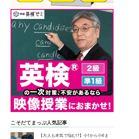
こそだてまっぷ人気記事
【大人も本気で悩む!?】小1から小6ま