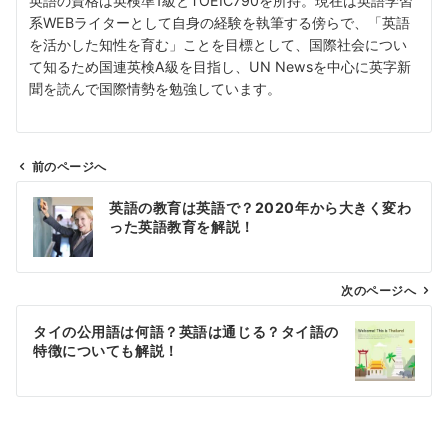
英語の資格は英検準1級とTOEIC790を所持。現在は英語学習
系WEBライターとして自身の経験を執筆する傍らで、「英語
を活かした知性を育む」ことを目標として、国際社会につい
て知るため国連英検A級を目指し、UN Newsを中心に英字新
聞を読んで国際情勢を勉強しています。
前のページへ
投
英語の教育は英語で？2020年から大きく変わ
稿
った英語教育を解説！
ナ
ビ
ゲ
次のページへ
ー
タイの公用語は何語？英語は通じる？タイ語の
シ
特徴についても解説！
ョ
ン