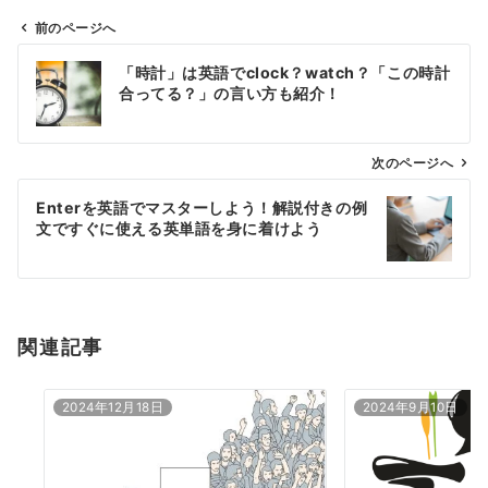
前のページへ
投
「時計」は英語でclock？watch？「この時計
稿
合ってる？」の言い方も紹介！
ナ
ビ
ゲ
次のページへ
ー
Enterを英語でマスターしよう！解説付きの例
シ
文ですぐに使える英単語を身に着けよう
ョ
ン
関連記事
2024年12月18日
2024年9月10日