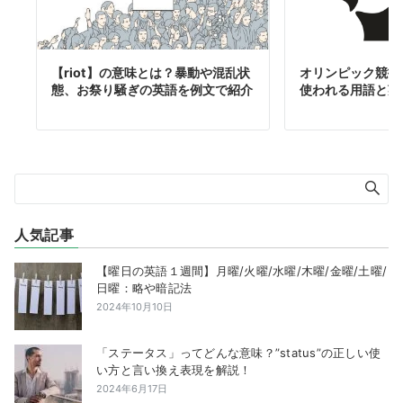
【riot】の意味とは？暴動や混乱状
オリンピック競技
態、お祭り騒ぎの英語を例文で紹介
使われる用語と英
人気記事
【曜日の英語１週間】月曜/火曜/水曜/木曜/金曜/土曜/
日曜：略や暗記法
2024年10月10日
「ステータス」ってどんな意味？”status”の正しい使
い方と言い換え表現を解説！
2024年6月17日