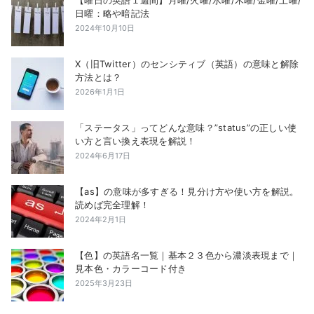
【曜日の英語１週間】月曜/火曜/水曜/木曜/金曜/土曜/
日曜：略や暗記法
2024年10月10日
X（旧Twitter）のセンシティブ（英語）の意味と解除
方法とは？
2026年1月1日
「ステータス」ってどんな意味？”status”の正しい使
い方と言い換え表現を解説！
2024年6月17日
【as】の意味が多すぎる！見分け方や使い方を解説。
読めば完全理解！
2024年2月1日
【色】の英語名一覧｜基本２３色から濃淡表現まで｜
見本色・カラーコード付き
2025年3月23日