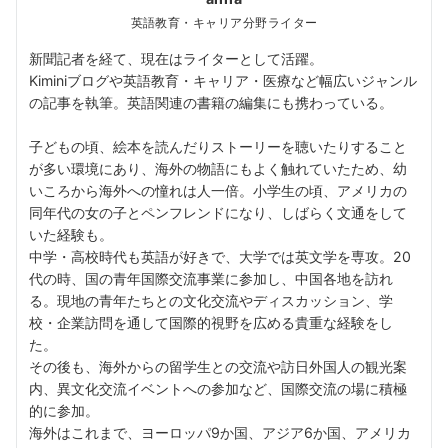
英語教育・キャリア分野ライター
新聞記者を経て、現在はライターとして活躍。
Kiminiブログや英語教育・キャリア・医療など幅広いジャンル
の記事を執筆。英語関連の書籍の編集にも携わっている。
子どもの頃、絵本を読んだりストーリーを聴いたりすること
が多い環境にあり、海外の物語にもよく触れていたため、幼
いころから海外への憧れは人一倍。小学生の頃、アメリカの
同年代の女の子とペンフレンドになり、しばらく文通をして
いた経験も。
中学・高校時代も英語が好きで、大学では英文学を専攻。20
代の時、国の青年国際交流事業に参加し、中国各地を訪れ
る。現地の青年たちとの文化交流やディスカッション、学
校・企業訪問を通して国際的視野を広める貴重な経験をし
た。
その後も、海外からの留学生との交流や訪日外国人の観光案
内、異文化交流イベントへの参加など、国際交流の場に積極
的に参加。
海外はこれまで、ヨーロッパ9か国、アジア6か国、アメリカ