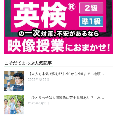
こそだてまっぷ人気記事
【大人も本気で悩む!?】小1から小6まで、地頭...
2026年1月26日
「ひとりっ子は人間関係に苦手意識あり？」思...
2026年6月15日