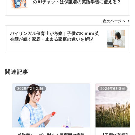
のAIチャットは保護者の英語学習に使える？
ナ
ビ
ゲ
次のページへ
ー
バイリンガル保育士が考察｜子供のKimini英
シ
会話が続く家庭・止まる家庭の違いを解説
ョ
ン
関連記事
2026年2月21日
2024年6月8日