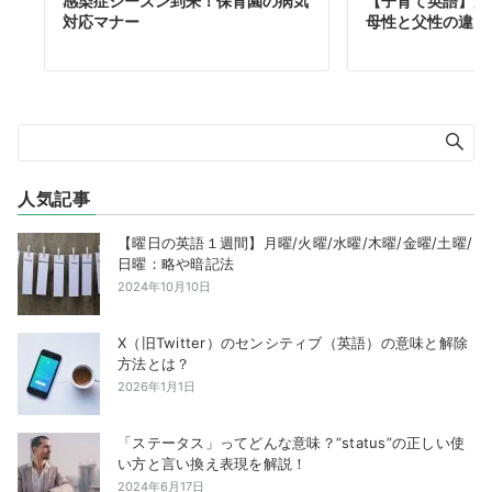
感染症シーズン到来！保育園の病気
【子育て英語】海
対応マナー
母性と父性の違い
人気記事
【曜日の英語１週間】月曜/火曜/水曜/木曜/金曜/土曜/
日曜：略や暗記法
2024年10月10日
X（旧Twitter）のセンシティブ（英語）の意味と解除
方法とは？
2026年1月1日
「ステータス」ってどんな意味？”status”の正しい使
い方と言い換え表現を解説！
2024年6月17日