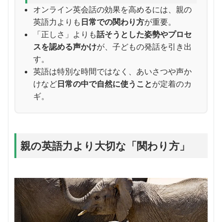
オンライン英会話の効果を高めるには、親の
英語力よりも
日常での関わり方
が重要。
「正しさ」よりも
話そうとした姿勢やプロセ
スを認める声かけ
が、子どもの発話を引き出
す。
英語は特別な時間ではなく、あいさつや声か
けなど
日常の中で自然に使うこと
が定着のカ
ギ。
親の英語力より大切な「関わり方」