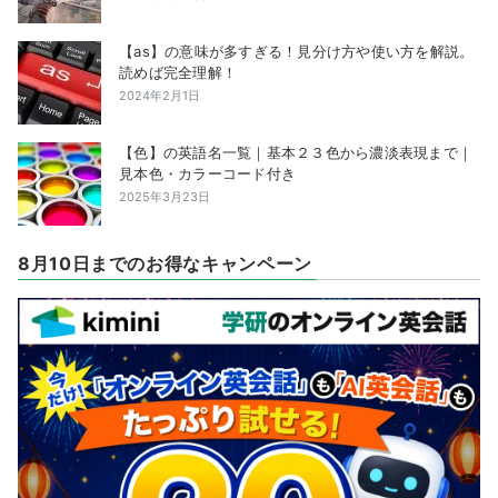
【as】の意味が多すぎる！見分け方や使い方を解説。
読めば完全理解！
2024年2月1日
【色】の英語名一覧｜基本２３色から濃淡表現まで｜
見本色・カラーコード付き
2025年3月23日
8月10日までのお得なキャンペーン