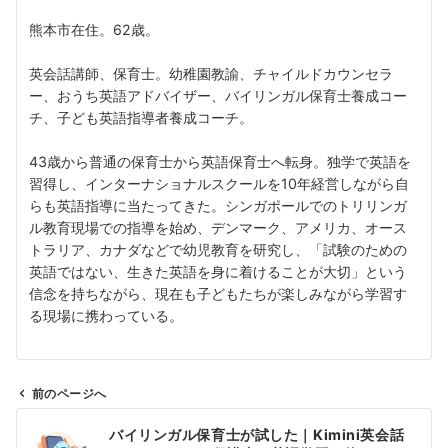
熊本市在住。62歳。
英会話講師、保育士。幼稚園教諭、チャイルドカウンセラ
ー、おうち英語アドバイザー、バイリンガル保育士養成コー
チ、子ども英語指導者養成コーチ。
43歳から普通の保育士から英語保育士へ転身。独学で英語を
習得し、インターナショナルスクールを10年経営しながら自
らも英語指導に当たってきた。シンガポールでのトリリンガ
ル教育現場での指導を始め、デンマーク、アメリカ、オース
トラリア、カナダなどで幼児教育を研究し、「試験のための
英語ではない、生きた英語を身に着けることが大切」という
信念を持ちながら、現在も子どもたちが楽しみながら学習す
る現場に携わっている。
前のページへ
投
バイリンガル保育士が試した｜Kimini英会話
稿