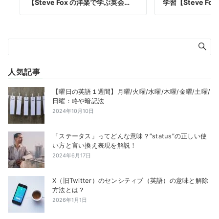
【Steve Fox の洋楽で学ぶ英会…
学習【Steve Fox
人気記事
【曜日の英語１週間】月曜/火曜/水曜/木曜/金曜/土曜/
日曜：略や暗記法
2024年10月10日
「ステータス」ってどんな意味？”status”の正しい使
い方と言い換え表現を解説！
2024年6月17日
X（旧Twitter）のセンシティブ（英語）の意味と解除
方法とは？
2026年1月1日