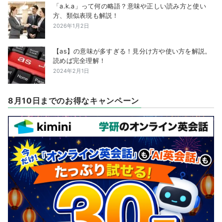
「a.k.a」って何の略語？意味や正しい読み方と使い
方、類似表現も解説！
2026年1月2日
【as】の意味が多すぎる！見分け方や使い方を解説。
読めば完全理解！
2024年2月1日
8月10日までのお得なキャンペーン