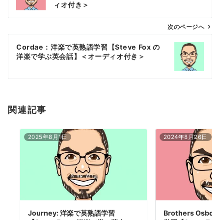
ナ
ィオ付き＞
ビ
ゲ
次のページへ
ー
Cordae：洋楽で英熟語学習【Steve Fox の
シ
洋楽で学ぶ英会話】＜オーディオ付き＞
ョ
ン
関連記事
2025年8月1日
2024年8月26日
Journey: 洋楽で英熟語学習
Brothers Osb