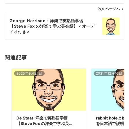
ビ
ゲ
次のページへ
ー
George Harrison：洋楽で英熟語学習
シ
【Steve Fox の洋楽で学ぶ英会話】＜オーデ
ョ
ィオ付き＞
ン
関連記事
2025年9月24日
2021年12月10日
De Staat: 洋楽で英熟語学習
rabbit holeとbe
【Steve Fox の洋楽で学ぶ英…
を日本語で説明【