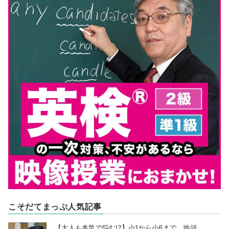
こそだてまっぷ人気記事
【大人も本気で悩む!?】小1から小6まで、地頭...