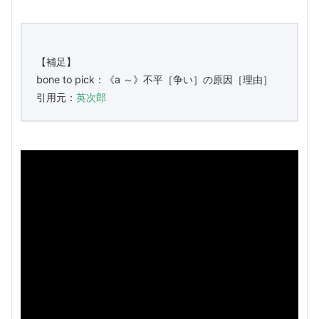
【補足】
bone to pick：《a ～》不平［争い］の原因［理由］
引用元：
英次郎