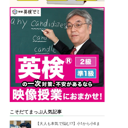
こそだてまっぷ人気記事
【大人も本気で悩む!?】小1から小6ま