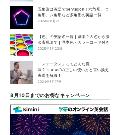
五角形は英語でpentagon！六角形、七
角形、八角形など多角形の英語一覧
2024年11月21日
【色】の英語名一覧｜基本２３色から濃
淡表現まで｜見本色・カラーコード付き
2025年3月23日
「ステータス」ってどんな意
味？”status”の正しい使い方と言い換え
表現を解説！
2024年6月17日
8月10日までのお得なキャンペーン