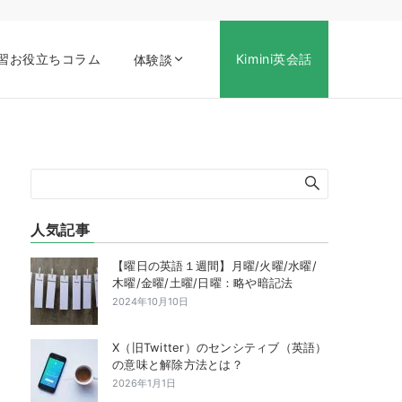
習お役立ちコラム
Kimini英会話
体験談
人気記事
【曜日の英語１週間】月曜/火曜/水曜/
木曜/金曜/土曜/日曜：略や暗記法
2024年10月10日
X（旧Twitter）のセンシティブ（英語）
の意味と解除方法とは？
2026年1月1日