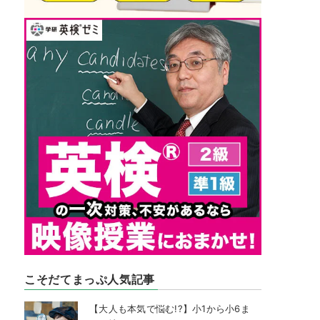
こそだてまっぷ人気記事
【大人も本気で悩む!?】小1から小6ま