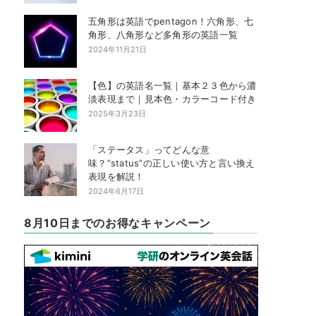
五角形は英語でpentagon！六角形、七
角形、八角形など多角形の英語一覧
2024年11月21日
【色】の英語名一覧｜基本２３色から濃
淡表現まで｜見本色・カラーコード付き
2025年3月23日
「ステータス」ってどんな意
味？”status”の正しい使い方と言い換え
表現を解説！
2024年6月17日
8月10日までのお得なキャンペーン