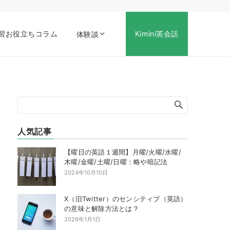
習お役立ちコラム
Kimini英会話
体験談
人気記事
【曜日の英語１週間】月曜/火曜/水曜/
木曜/金曜/土曜/日曜：略や暗記法
2024年10月10日
X（旧Twitter）のセンシティブ（英語）
の意味と解除方法とは？
2026年1月1日