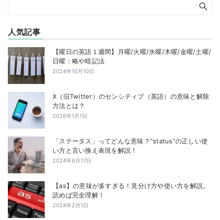
人気記事
【曜日の英語１週間】月曜/火曜/水曜/木曜/金曜/土曜/
日曜：略や暗記法
2024年10月10日
X（旧Twitter）のセンシティブ（英語）の意味と解除
方法とは？
2026年1月1日
「ステータス」ってどんな意味？”status”の正しい使
い方と言い換え表現を解説！
2024年6月17日
【as】の意味が多すぎる！見分け方や使い方を解説。
読めば完全理解！
2024年2月1日