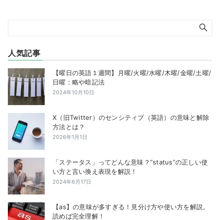
人気記事
【曜日の英語１週間】月曜/火曜/水曜/木曜/金曜/土曜/
日曜：略や暗記法
2024年10月10日
X（旧Twitter）のセンシティブ（英語）の意味と解除
方法とは？
2026年1月1日
「ステータス」ってどんな意味？”status”の正しい使
い方と言い換え表現を解説！
2024年6月17日
【as】の意味が多すぎる！見分け方や使い方を解説。
読めば完全理解！