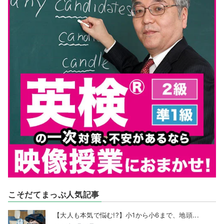
こそだてまっぷ人気記事
【大人も本気で悩む!?】小1から小6まで、地頭...