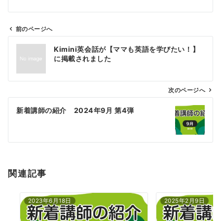
前のページへ
投
Kimini英会話が【ママも英語を学びたい！】
稿
に掲載されました
ナ
ビ
ゲ
次のページへ
ー
新着講師の紹介 2024年9月 第4弾
シ
ョ
ン
関連記事
2023年6月18日
2025年2月9日