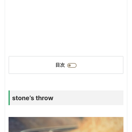
目次
stone’s throw