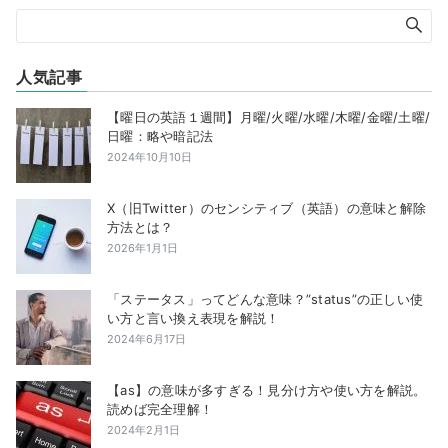
人気記事
【曜日の英語１週間】月曜/火曜/水曜/木曜/金曜/土曜/
日曜：略や暗記法
2024年10月10日
X（旧Twitter）のセンシティブ（英語）の意味と解除
方法とは？
2026年1月1日
「ステータス」ってどんな意味？”status”の正しい使
い方と言い換え表現を解説！
2024年6月17日
【as】の意味が多すぎる！見分け方や使い方を解説。
読めば完全理解！
2024年2月1日