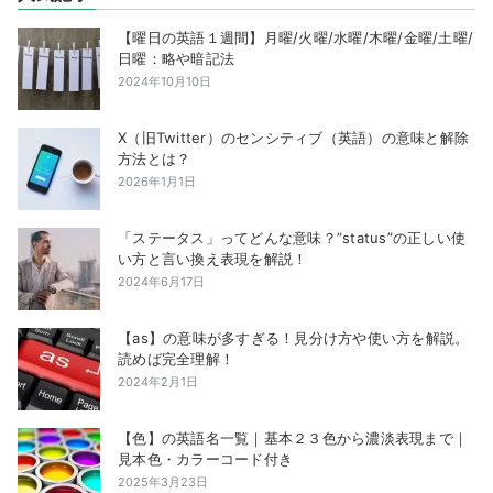
【曜日の英語１週間】月曜/火曜/水曜/木曜/金曜/土曜/
日曜：略や暗記法
2024年10月10日
X（旧Twitter）のセンシティブ（英語）の意味と解除
方法とは？
2026年1月1日
「ステータス」ってどんな意味？”status”の正しい使
い方と言い換え表現を解説！
2024年6月17日
【as】の意味が多すぎる！見分け方や使い方を解説。
読めば完全理解！
2024年2月1日
【色】の英語名一覧｜基本２３色から濃淡表現まで｜
見本色・カラーコード付き
2025年3月23日