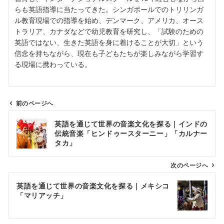
らも英語指導に当たってきた。シンガポールでのトリリンガ
ル教育現場での指導を始め、デンマーク、アメリカ、オース
トラリア、カナダなどで幼児教育を研究し、「試験のための
英語ではない、生きた英語を身に着けることが大切」という
信念を持ちながら、現在も子どもたちが楽しみながら学習す
る現場に携わっている。
前のページへ
投
英語を通じて世界の音楽文化を探る｜インドの
稿
伝統音楽「ヒンドゥースターニー」「カルナー
ナ
タカ」
ビ
ゲ
次のページへ
ー
英語を通じて世界の音楽文化を探る｜メキシコ
シ
「マリアッチ」
ョ
ン