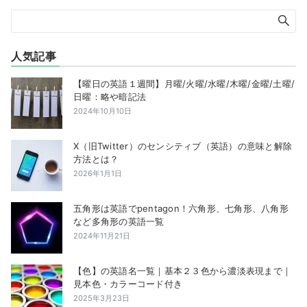
人気記事
【曜日の英語１週間】月曜/火曜/水曜/木曜/金曜/土曜/
日曜：略や暗記法
2024年10月10日
X（旧Twitter）のセンシティブ（英語）の意味と解除
方法とは？
2026年1月1日
五角形は英語でpentagon！六角形、七角形、八角形
など多角形の英語一覧
2024年11月21日
【色】の英語名一覧｜基本２３色から濃淡表現まで｜
見本色・カラーコード付き
2025年3月23日