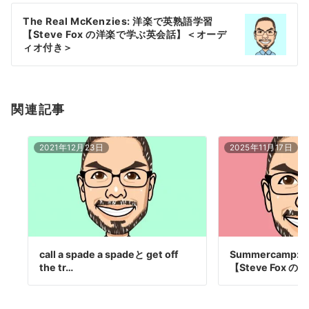
ー
The Real McKenzies: 洋楽で英熟語学習
シ
【Steve Fox の洋楽で学ぶ英会話】＜オーデ
ョ
ィオ付き＞
ン
関連記事
2021年12月23日
2025年11月17日
call a spade a spadeと get off
Summercamp
the tr…
【Steve Fox 