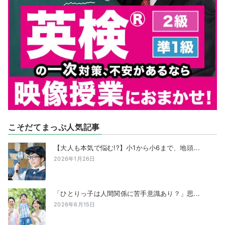
こそだてまっぷ人気記事
【大人も本気で悩む!?】小1から小6まで、地頭...
2026年1月26日
「ひとりっ子は人間関係に苦手意識あり？」思...
2026年6月15日