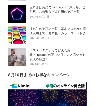
五角形は英語でpentagon！六角形、七
角形、八角形など多角形の英語一覧
2024年11月21日
【色】の英語名一覧｜基本２３色から濃
淡表現まで｜見本色・カラーコード付き
2025年3月23日
「ステータス」ってどんな意
味？”status”の正しい使い方と言い換え
表現を解説！
2024年6月17日
8月10日までのお得なキャンペーン