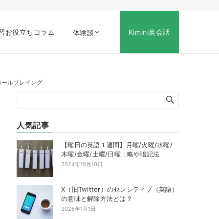
習お役立ちコラム
Kimini英会話
体験談
ロールプレイング
人気記事
【曜日の英語１週間】月曜/火曜/水曜/
木曜/金曜/土曜/日曜：略や暗記法
2024年10月10日
X（旧Twitter）のセンシティブ（英語）
の意味と解除方法とは？
2026年1月1日