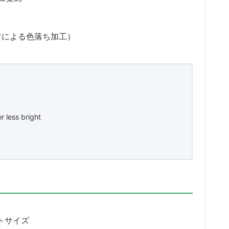
ワによる色落ち加工）
 less bright
。
トサイズ