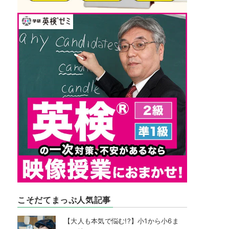
こそだてまっぷ人気記事
【大人も本気で悩む!?】小1から小6ま