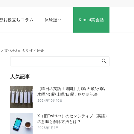
習お役立ちコラム
Kimini英会話
体験談
ィオ文化をわかりやすく紹介
人気記事
【曜日の英語１週間】月曜/火曜/水曜/
木曜/金曜/土曜/日曜：略や暗記法
2024年10月10日
X（旧Twitter）のセンシティブ（英語）
の意味と解除方法とは？
2026年1月1日