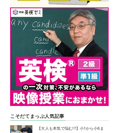
こそだてまっぷ人気記事
【大人も本気で悩む!?】小1から小6ま