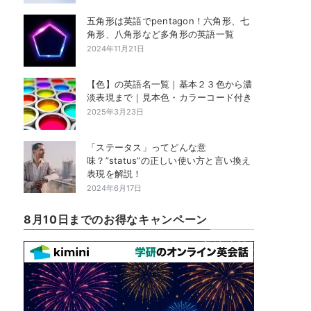
五角形は英語でpentagon！六角形、七
角形、八角形など多角形の英語一覧
2024年11月21日
【色】の英語名一覧｜基本２３色から濃
淡表現まで｜見本色・カラーコード付き
2025年3月23日
「ステータス」ってどんな意
味？”status”の正しい使い方と言い換え
表現を解説！
2024年6月17日
8月10日までのお得なキャンペーン