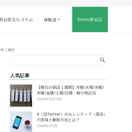
習お役立ちコラム
Kimini英会話
体験談
やすく紹介
人気記事
【曜日の英語１週間】月曜/火曜/水曜/
木曜/金曜/土曜/日曜：略や暗記法
2024年10月10日
X（旧Twitter）のセンシティブ（英語）
の意味と解除方法とは？
2026年1月1日