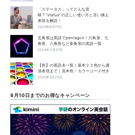
「ステータス」ってどんな意
味？”status”の正しい使い方と言い換え
表現を解説！
2024年6月17日
五角形は英語でpentagon！六角形、七
角形、八角形など多角形の英語一覧
2024年11月21日
【色】の英語名一覧｜基本２３色から濃
淡表現まで｜見本色・カラーコード付き
2025年3月23日
8月10日までのお得なキャンペーン