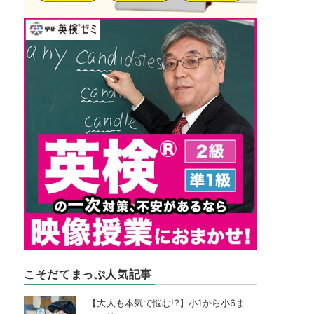
こそだてまっぷ人気記事
【大人も本気で悩む!?】小1から小6ま