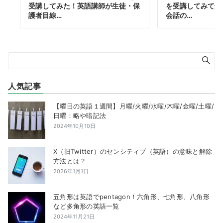
受講してみた！英語講師が生徒・保
を受講してみて解
護者目線…
会話の…
人気記事
【曜日の英語１週間】月曜/火曜/水曜/木曜/金曜/土曜/
日曜：略や暗記法
2024年10月10日
X（旧Twitter）のセンシティブ（英語）の意味と解除
方法とは？
2026年1月1日
五角形は英語でpentagon！六角形、七角形、八角形
など多角形の英語一覧
2024年11月21日