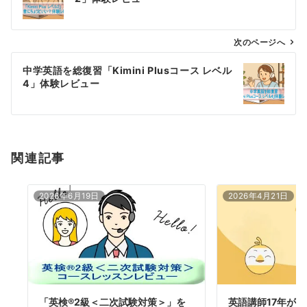
ナ
ビ
ゲ
次のページへ
ー
中学英語を総復習「Kimini Plusコース レベル
シ
4」体験レビュー
ョ
ン
関連記事
2026年6月19日
2026年4月21日
「英検®2級＜二次試験対策＞」を
英語講師17年が