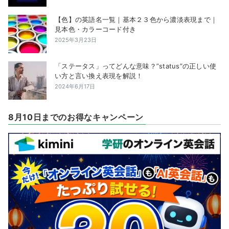
【色】の英語名一覧｜基本２３色から濃淡表現まで｜
見本色・カラーコード付き
2025年3月23日
「ステータス」ってどんな意味？”status”の正しい使
い方と言い換え表現を解説！
2024年6月17日
8月10日までのお得なキャンペーン