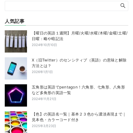
人気記事
【曜日の英語１週間】月曜/火曜/水曜/木曜/金曜/土曜/
日曜：略や暗記法
2024年10月10日
X（旧Twitter）のセンシティブ（英語）の意味と解除
方法とは？
2026年1月1日
五角形は英語でpentagon！六角形、七角形、八角形
など多角形の英語一覧
2024年11月21日
【色】の英語名一覧｜基本２３色から濃淡表現まで｜
見本色・カラーコード付き
2025年3月23日