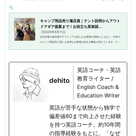
ら
キャンプ用品売り場店員｜テント説明からアウト
ドアギア提案まで！お役立ち英単語...
🕒️2025年9月11日
訪日外国人観光客やアウトドアを楽しむお客様の増加にともない、日本の
キャンプ用品売り場にも多様なお客様が訪れる機会が増えています。テン
ト、寝袋、ランタン、クッキングギアなどのキャンプ用品は、種類や機能
性によって快適さが大きく変わ...
英語コーチ・英語
教育ライター /
dehito
English Coach &
Education Writer
英語が苦手な状態から独学で
偏差値80まで向上させた経験
を持つ英語コーチ。約10年間
の指導経験をもとに、「なぜ