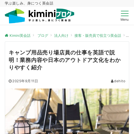
学ぶ楽しみ、身につく英会話
Menu
Kimini英会話
ブログ
法人向け
接客・販売員で役立つ英会話
キ
キャンプ用品売り場店員の仕事を英語で説
明！業務内容や日本のアウトドア文化をわか
りやすく紹介
2025年9月11日
dehito