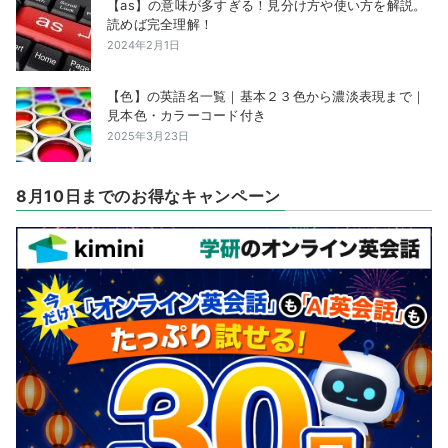
【as】の意味が多すぎる！見分け方や使い方を解説。
読めば完全理解！
2024年2月1日
【色】の英語名一覧｜基本２３色から濃淡表現まで｜
見本色・カラーコード付き
2025年3月23日
8月10日までのお得なキャンペーン