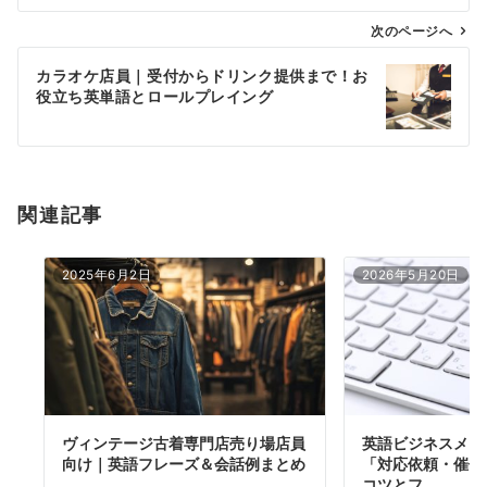
ビ
ゲ
次のページへ
ー
カラオケ店員｜受付からドリンク提供まで！お
シ
役立ち英単語とロールプレイング
ョ
ン
関連記事
2025年6月2日
2026年5月20日
ヴィンテージ古着専門店売り場店員
英語ビジネスメー
向け｜英語フレーズ＆会話例まとめ
「対応依頼・催促
コツとフ…