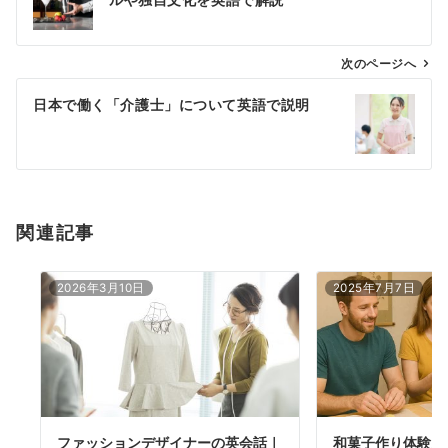
ナ
ビ
ゲ
次のページへ
ー
日本で働く「介護士」について英語で説明
シ
ョ
ン
関連記事
2026年3月10日
2025年7月7日
ファッションデザイナーの英会話｜
和菓子作り体験ス