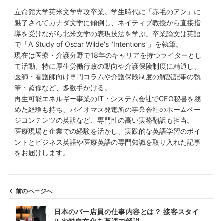
立命館大学英米文学専攻卒業。学生時代に「赤毛のアン」に
魅了されてカナダ文学に傾倒し、ネイティブ教授から直接指
導を受けながら北米文学の表現技法を学ぶ。卒業論文は英語
で「A Study of Oscar Wilde's "Intentions"」を執筆。
現在は医療・介護分野で18年のキャリアを持つライターとし
て活動。特に厚生労働行政の動向や介護保険制度に精通し、
医師・看護師向け専門コラムや介護保険制度の解説記事の執
筆・監修など、多数手がける。
再生可能エネルギー事業のIT・システム会社でCEO秘書を務
めた経験も持ち、バイオマス発電所の事業会社のホームペー
ジコンテンツの英訳など、専門性の高い実務翻訳も担当。
医療現場と企業での経験を活かし、実践的な英語学習のポイ
ントとビジネス英語や医療英語の専門知識を取り入れた記事
をお届けします。
前のページへ
投
日本のバー店員の仕事内容とは？ 接客スタイ
稿
ルや独自文化を英語で解説