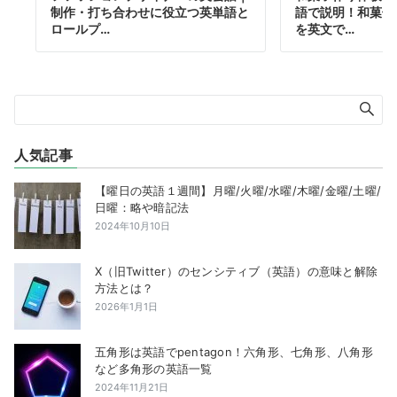
制作・打ち合わせに役立つ英単語と
語で説明！和菓子
ロールプ…
を英文で…
人気記事
【曜日の英語１週間】月曜/火曜/水曜/木曜/金曜/土曜/
日曜：略や暗記法
2024年10月10日
X（旧Twitter）のセンシティブ（英語）の意味と解除
方法とは？
2026年1月1日
五角形は英語でpentagon！六角形、七角形、八角形
など多角形の英語一覧
2024年11月21日