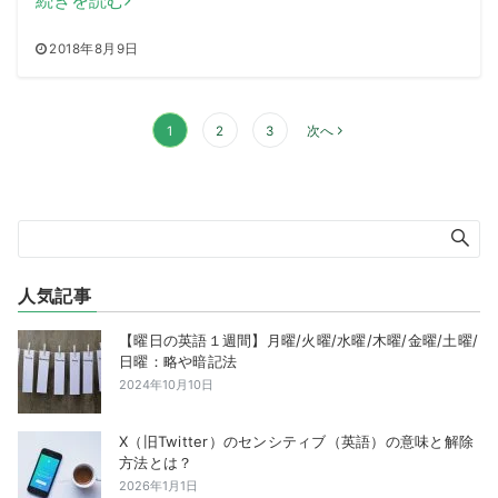
続きを読む
2018年8月9日
投
1
2
3
次へ
稿
の
ペ
ー
ジ
送
人気記事
り
【曜日の英語１週間】月曜/火曜/水曜/木曜/金曜/土曜/
日曜：略や暗記法
2024年10月10日
X（旧Twitter）のセンシティブ（英語）の意味と解除
方法とは？
2026年1月1日