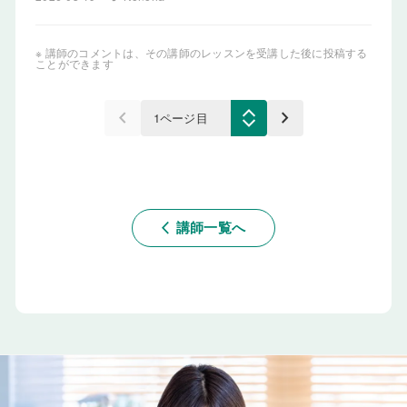
※ 講師のコメントは、その講師のレッスンを受講した後に投稿する
ことができます
keyboard_arrow_left
keyboard_arrow_right
講師一覧へ
arrow_back_ios