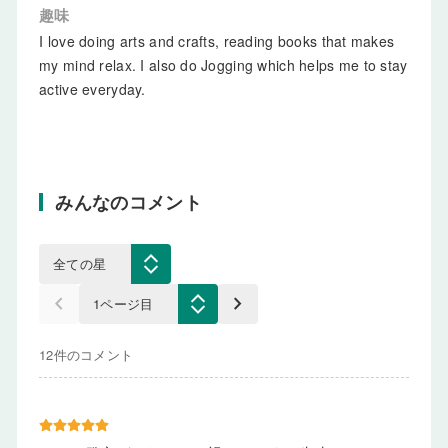
趣味
I love doing arts and crafts, reading books that makes
my mind relax. I also do Jogging which helps me to stay
active everyday.
みんなのコメント
keyboard_arrow_left
keyboard_arrow_right
12件のコメント