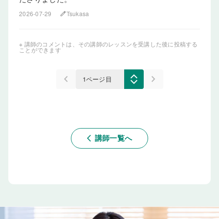
2026-07-29
Tsukasa
edit
※ 講師のコメントは、その講師のレッスンを受講した後に投稿する
ことができます
keyboard_arrow_left
keyboard_arrow_right
講師一覧へ
arrow_back_ios