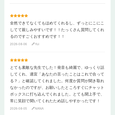
全然できてなくてもほめてくれるし、ずっとにこにこ
してて親しみやすいです！！たっくさん質問してくれ
るのですごくおすすめです！！
2026-08-06
Yui
edit
とても素敵な先生でした！発音も綺麗で、ゆっくり話
してくれ、適宜「あなたの言ったことはこれで合って
る？」と確認してくれました。何度か質問が聞き取れ
なかったのですが、お願いしたところすぐにチャット
ボックスに打ち込んでくれました。とても聞上手で、
常に笑顔で聞いてくれたため話しやすかったです！
2026-08-05
NANA
edit