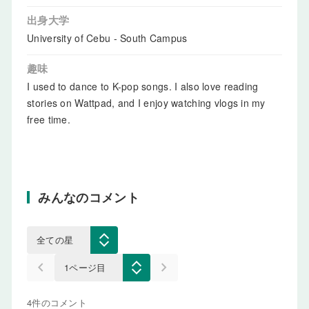
出身大学
University of Cebu - South Campus
趣味
I used to dance to K-pop songs. I also love reading
stories on Wattpad, and I enjoy watching vlogs in my
free time.
みんなのコメント
keyboard_arrow_left
keyboard_arrow_right
4件のコメント