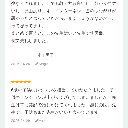
少なくされました。でも教え方も良いし、分かりやす
いし、沢山あります。インターネット🛜のつながりが
悪かったと言っていたから、まぁしょうがないかー、
って思ってます。
まとめて言うと、この先生はいい先生です🧑‍🏫。
長文失礼しました。
小4 男子
2026-04-26
Keigo
edit
6歳の子供のレッスンを担当していただきました。子
供のテンションが上がりふざけてしまいましたが、先
生は常に笑顔で話しかけてくれました。感じの良い先
生で、子供もまた先生がいいと言っています。
2026-04-29
Yuto
edit