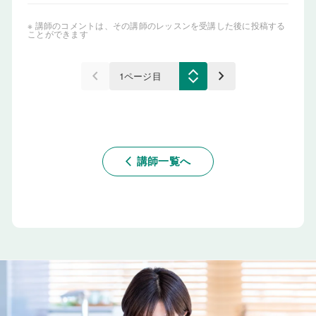
※ 講師のコメントは、その講師のレッスンを受講した後に投稿する
ことができます
keyboard_arrow_left
keyboard_arrow_right
講師一覧へ
arrow_back_ios