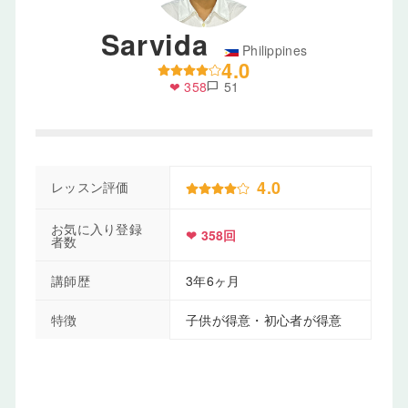
Sarvida
Philippines
4.0
❤ 358
51
chat_bubble
4.0
レッスン評価
お気に入り登録
❤ 358回
者数
講師歴
3年6ヶ月
特徴
子供が得意・初心者が得意