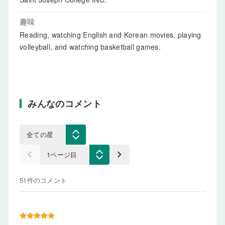
趣味
Reading, watching English and Korean movies, playing
volleyball, and watching basketball games.
みんなのコメント
keyboard_arrow_left
keyboard_arrow_right
51件のコメント