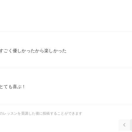
すごく優しかったから楽しかった
とても喜ぶ！
師のレッスンを受講した後に投稿することができます
keyboard_arrow_left