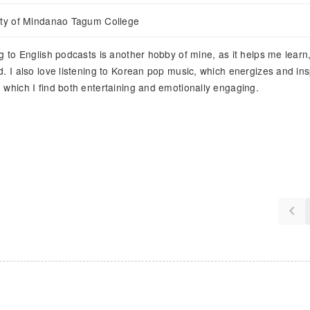
ity of Mindanao Tagum College
g to English podcasts is another hobby of mine, as it helps me learn,
d. I also love listening to Korean pop music, which energizes and in
 which I find both entertaining and emotionally engaging.
keyboard_arrow_left