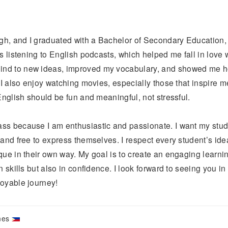
h, and I graduated with a Bachelor of Secondary Education,
is listening to English podcasts, which helped me fall in love 
nd to new ideas, improved my vocabulary, and showed me ho
. I also enjoy watching movies, especially those that inspire m
 English should be fun and meaningful, not stressful.
ss because I am enthusiastic and passionate. I want my stude
 and free to express themselves. I respect every student’s i
que in their own way. My goal is to create an engaging learn
n skills but also in confidence. I look forward to seeing you 
joyable journey!
ines