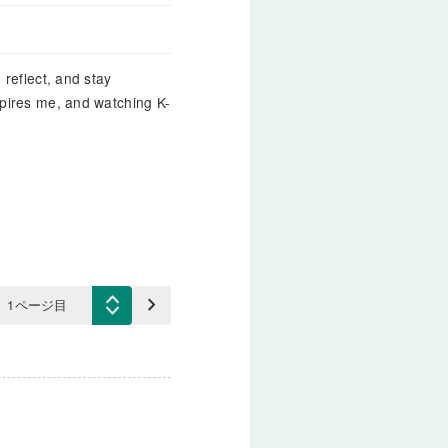
 reflect, and stay
spires me, and watching K-
keyboard_arrow_right