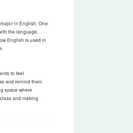
 major in English. One
with the language.
w English is used in
e.
nts to feel
deas and remind them
ing space where
in class and making