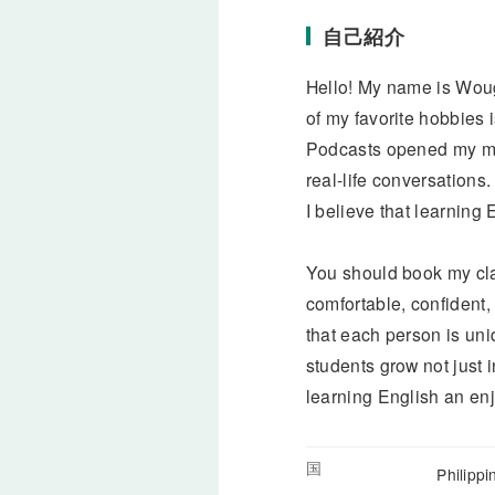
自己紹介
Hello! My name is Woug
of my favorite hobbies 
Podcasts opened my mi
real-life conversations
I believe that learning
You should book my cla
comfortable, confident,
that each person is uni
students grow not just i
learning English an en
国
Philipp