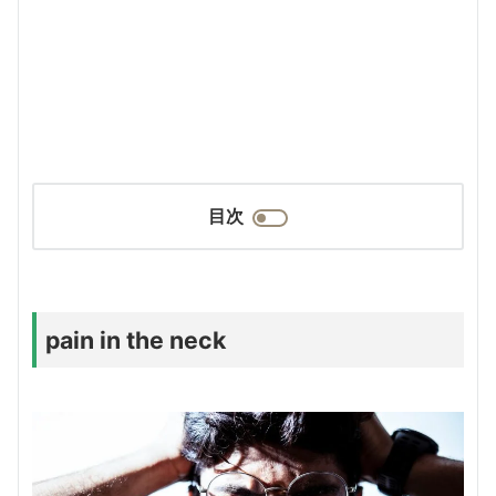
目次
pain in the neck