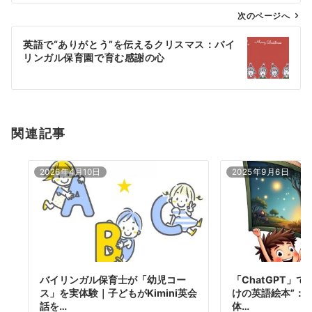
ゲ
次のページへ
ー
英語で“ありがとう”を伝えるクリスマス：バイ
シ
リンガル保育園で育む感謝の心
ョ
ン
関連記事
2026年4月10日
2025年9月6日
バイリンガル保育士が「幼児コー
「ChatGPT」
ス」を実体験｜子どもがKimini英会
けの英語絵本”：
話を…
体…