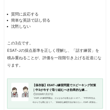
質問に反応する
簡単な英語で話し切る
沈黙しない
この3点です。
ESAT-Jの採点基準を正しく理解し、「話す練習」を
積み重ねることが、評価を一段階引き上げる近道にな
ります。
【保存版】ESAT-J練習問題でスピーキング対策
｜中3が今すぐ取り組むべき効果的な練...
🕒️2026年1月27日
「ESAT-Jの練習問題は、どんなものを使えばいいの？」「中学3年生は、
今からでも間に合う？」「具体的な練習方法が知りたい」ESAT-J対策を始
める際、多くの中学生・保護者が悩むのが練習問題の選び方と使い方で