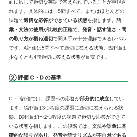
面に応じて適切な英語で答えられていることが重視さ
れます。具体的には、5問すべて、またはほとんどの
課題で
適切な応答ができている状態
を指します。
語
彙・文法の使用が比較的正確で、発音・話す速さ・間
の取り方が概ね適切
で聞き手が十分理解できるレベル
です。A評価は5問すべて適切に答える状態、B評価は
少なくとも4問適切に答える状態が目安です。
② 評価 C・D の基準
C・D評価では、課題への応答が
部分的に成立
してい
ます。C評価は3つ程度の課題に適切に答えられる状
態、D評価は1〜2つ程度の課題で適切な応答ができて
いる状態を指します。この段階では、
文法や語彙に基
礎的な誤りがあり、発音や話すリズムが不自然である