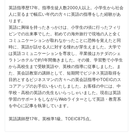
英語指導歴17年。指導生徒人数2000人以上。小学生から社会
人に至るまで幅広い年代の方々に英語の指導をした経験があ
ります。
英語に興味を持ったきっかけは、小学生の頃に行ったフィリ
ピンでの出来事でした。初めての海外旅行で現地の人と全く
コミュニケーションが取れなかったことに恐怖を覚えたと同
時に、英語が話せる人に対する憧れが芽生えました。大学で
は英語コミュニケーションを専攻し、卒業後はカナダのシェ
ラトンホテルで約1年間働きました。その後、学習塾で小学生
から高校生まで受験英語や、英検の指導に従事しました。ま
た、英会話教室の講師として、短期間でビジネス英語取得を
目的とするビジネスマンの方々への英会話指導やTOEICのス
コアアップのお手伝いをいたしました。お客様の中には、中
学校・高校の英語の先生もいらっしゃいました。現在は英語
学習のサポートをしながらWebライターとして英語・教育系
を中心に記事を執筆しています。
英語講師歴17年。英検準1級。TOEIC875点。