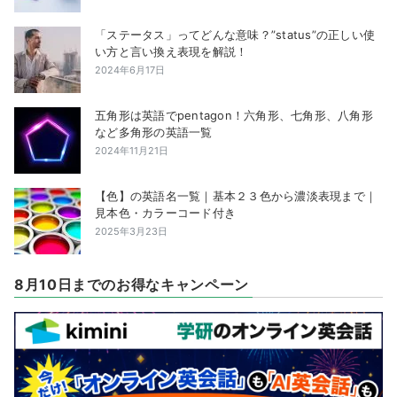
「ステータス」ってどんな意味？”status”の正しい使
い方と言い換え表現を解説！
2024年6月17日
五角形は英語でpentagon！六角形、七角形、八角形
など多角形の英語一覧
2024年11月21日
【色】の英語名一覧｜基本２３色から濃淡表現まで｜
見本色・カラーコード付き
2025年3月23日
8月10日までのお得なキャンペーン