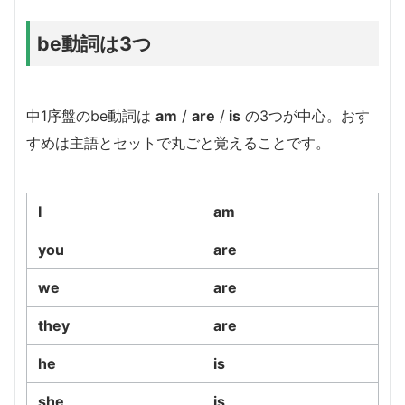
be動詞は3つ
中1序盤のbe動詞は
am
/
are
/
is
の3つが中心。おす
すめは主語とセットで丸ごと覚えることです。
I
am
you
are
we
are
they
are
he
is
she
is