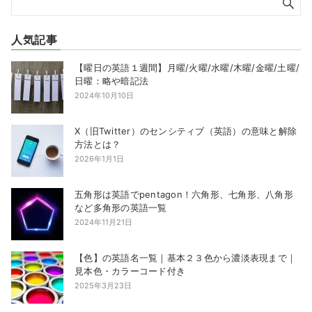
人気記事
【曜日の英語１週間】月曜/火曜/水曜/木曜/金曜/土曜/
日曜：略や暗記法
2024年10月10日
X（旧Twitter）のセンシティブ（英語）の意味と解除
方法とは？
2026年1月1日
五角形は英語でpentagon！六角形、七角形、八角形
など多角形の英語一覧
2024年11月21日
【色】の英語名一覧｜基本２３色から濃淡表現まで｜
見本色・カラーコード付き
2025年3月23日