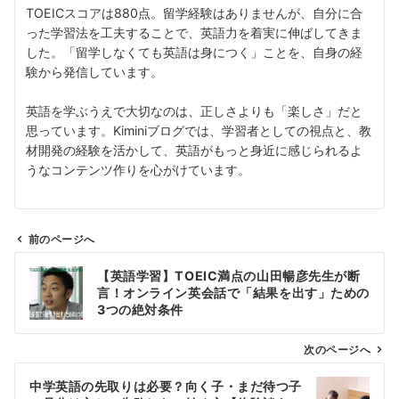
TOEICスコアは880点。留学経験はありませんが、自分に合
った学習法を工夫することで、英語力を着実に伸ばしてきま
した。「留学しなくても英語は身につく」ことを、自身の経
験から発信しています。
英語を学ぶうえで大切なのは、正しさよりも「楽しさ」だと
思っています。Kiminiブログでは、学習者としての視点と、教
材開発の経験を活かして、英語がもっと身近に感じられるよ
うなコンテンツ作りを心がけています。
前のページへ
投
【英語学習】TOEIC満点の山田暢彦先生が断
稿
言！オンライン英会話で「結果を出す」ための
ナ
3つの絶対条件
ビ
ゲ
次のページへ
ー
中学英語の先取りは必要？向く子・まだ待つ子
シ