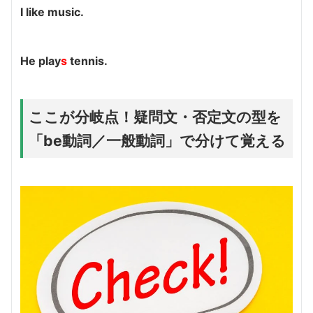
I like music.
He play
s
tennis.
ここが分岐点！疑問文・否定文の型を
「be動詞／一般動詞」で分けて覚える