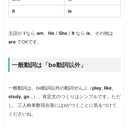
it
is
主語が
I
なら
am
、
He
/
She
/
It
なら
is
、その他は
are
でOKです。
一般動詞は「be動詞以外」
一般動詞は、be動詞以外の動詞ぜんぶ（
play
,
like
,
study
,
go
…）。肯定文のつくりはシンプルです。ただ
し、三人称単数現在形にはsがつくことに気をつけて
くださいね。