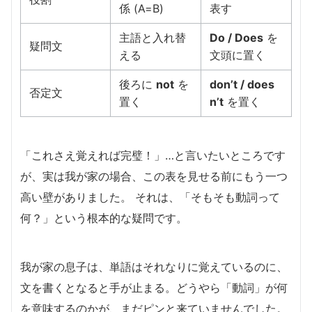
係 (A=B)
表す
主語と入れ替
Do / Does
を
疑問文
える
文頭に置く
後ろに
not
を
don’t / does
否定文
置く
n’t
を置く
「これさえ覚えれば完璧！」…と言いたいところです
が、実は我が家の場合、この表を見せる前にもう一つ
高い壁がありました。 それは、「そもそも動詞って
何？」という根本的な疑問です。
我が家の息子は、単語はそれなりに覚えているのに、
文を書くとなると手が止まる。どうやら「動詞」が何
を意味するのかが、まだピンと来ていませんでした。