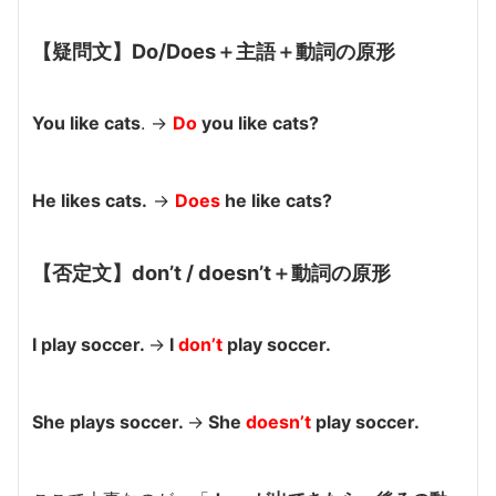
【疑問文】Do/Does＋主語＋動詞の原形
You like cats
. →
Do
you like cats?
He likes cats.
→
Does
he like cats?
【否定文】don’t / doesn’t＋動詞の原形
I play soccer.
→
I
don’t
play soccer.
She plays soccer.
→
She
doesn’t
play soccer.