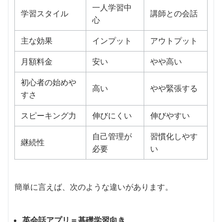
一人学習中
学習スタイル
講師との会話
心
主な効果
インプット
アウトプット
月額料金
安い
やや高い
初心者の始めや
高い
やや緊張する
すさ
スピーキング力
伸びにくい
伸びやすい
自己管理が
習慣化しやす
継続性
必要
い
簡単に言えば、次のような違いがあります。
英会話アプリ＝基礎学習向き