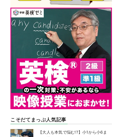
こそだてまっぷ人気記事
【大人も本気で悩む!?】小1から小6ま