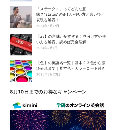
「ステータス」ってどんな意
味？”status”の正しい使い方と言い換え
表現を解説！
2024年6月17日
【as】の意味が多すぎる！見分け方や使
い方を解説。読めば完全理解！
2024年2月1日
【色】の英語名一覧｜基本２３色から濃
淡表現まで｜見本色・カラーコード付き
2025年3月23日
8月10日までのお得なキャンペーン