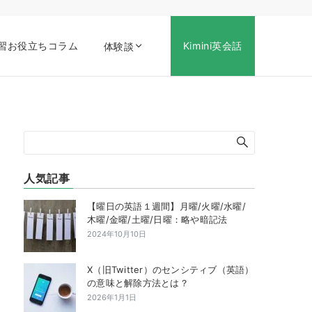
習お役立ちコラム
Kimini英会話
体験談
人気記事
【曜日の英語１週間】月曜/火曜/水曜/
木曜/金曜/土曜/日曜：略や暗記法
2024年10月10日
X（旧Twitter）のセンシティブ（英語）
の意味と解除方法とは？
2026年1月1日