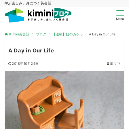
学ぶ楽しみ、身につく英会話
Menu
Kimini英会話
ブログ
【連載】虹のカケラ
A Day in Our Life
A Day in Our Life
2018年10月24日
嵐ママ