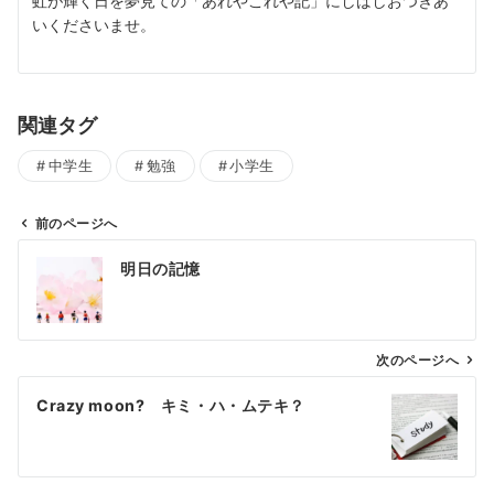
虹が輝く日を夢見ての「あれやこれや記」にしばしおつきあ
いくださいませ。
関連タグ
中学生
勉強
小学生
前のページへ
投
明日の記憶
稿
ナ
ビ
ゲ
次のページへ
ー
Crazy moon? キミ・ハ・ムテキ？
シ
ョ
ン