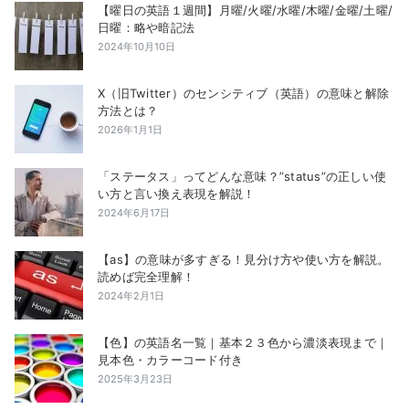
【曜日の英語１週間】月曜/火曜/水曜/木曜/金曜/土曜/
日曜：略や暗記法
2024年10月10日
X（旧Twitter）のセンシティブ（英語）の意味と解除
方法とは？
2026年1月1日
「ステータス」ってどんな意味？”status”の正しい使
い方と言い換え表現を解説！
2024年6月17日
【as】の意味が多すぎる！見分け方や使い方を解説。
読めば完全理解！
2024年2月1日
【色】の英語名一覧｜基本２３色から濃淡表現まで｜
見本色・カラーコード付き
2025年3月23日