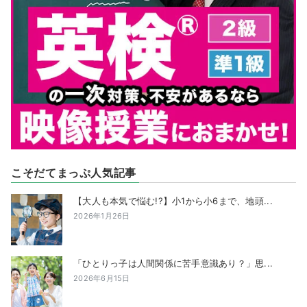
こそだてまっぷ人気記事
【大人も本気で悩む!?】小1から小6まで、地頭...
2026年1月26日
「ひとりっ子は人間関係に苦手意識あり？」思...
2026年6月15日