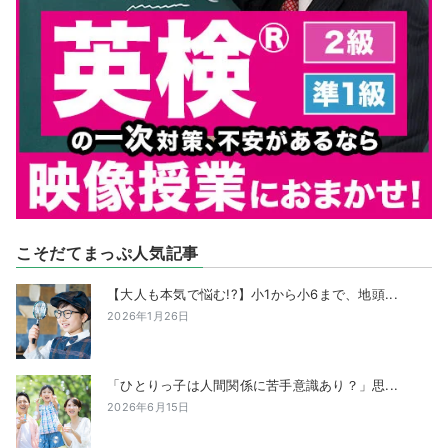
こそだてまっぷ人気記事
【大人も本気で悩む!?】小1から小6まで、地頭...
2026年1月26日
「ひとりっ子は人間関係に苦手意識あり？」思...
2026年6月15日