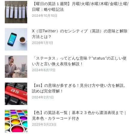
【曜日の英語１週間】月曜/火曜/水曜/木曜/金曜/土曜/
日曜：略や暗記法
2024年10月10日
X（旧Twitter）のセンシティブ（英語）の意味と解除
方法とは？
2026年1月1日
「ステータス」ってどんな意味？”status”の正しい使
い方と言い換え表現を解説！
2024年6月17日
【as】の意味が多すぎる！見分け方や使い方を解説。
読めば完全理解！
2024年2月1日
【色】の英語名一覧｜基本２３色から濃淡表現まで｜
見本色・カラーコード付き
2025年3月23日