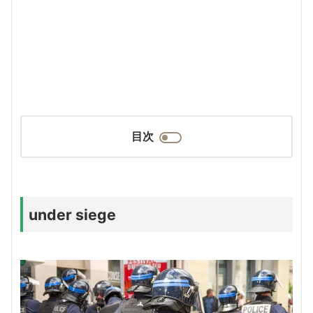
目次
under siege