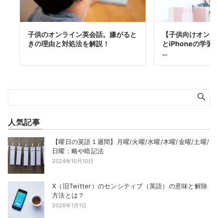
子供のオンライン英会話。嫌がると
【子供向けオンライ
きの理由と対処法を解説！
とiPhoneの学
…
人気記事
【曜日の英語１週間】月曜/火曜/水曜/木曜/金曜/土曜/
日曜：略や暗記法
2024年10月10日
X（旧Twitter）のセンシティブ（英語）の意味と解除
方法とは？
2026年1月1日