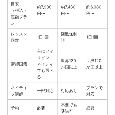
目安
約7,980
約7,480
約6,980
（税込・
円〜
円〜
円〜
定額プラ
ン）
レッスン
回数無制
1日1回
1日1回
回数
限
主にフィ
リピン
世界130
世界120
講師国籍
ネイティ
か国以上
か国以上
ブも選べ
る
ネイティ
プランで
一部対応
対応あり
ブ講師
対応
不要でも
予約
必要
必要
受講可