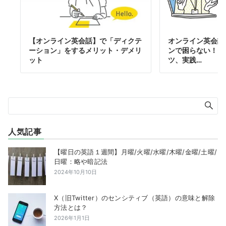
【オンライン英会話】で「ディクテ
オンライン英会話
ーション」をするメリット・デメリ
ンで困らない！テ
ット
ツ、実践…
人気記事
【曜日の英語１週間】月曜/火曜/水曜/木曜/金曜/土曜/
日曜：略や暗記法
2024年10月10日
X（旧Twitter）のセンシティブ（英語）の意味と解除
方法とは？
2026年1月1日