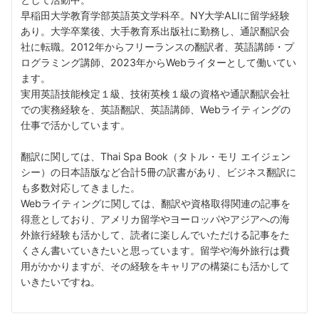
早稲田大学教育学部英語英文学科卒。NY大学ALIに留学経験
あり。大学卒業後、大手教育系出版社に勤務し、通訳翻訳会
社に転職。2012年からフリーランスの翻訳者、英語講師・プ
ログラミング講師、2023年からWebライターとして働いてい
ます。
実用英語技能検定１級、技術英検１級の資格や通訳翻訳会社
での実務経験を、英語翻訳、英語講師、Webライティングの
仕事で活かしています。
翻訳に関しては、Thai Spa Book（タトル・モリ エイジェン
シー）の日本語版など合計5冊の訳書があり、ビジネス翻訳に
も多数対応してきました。
Webライティングに関しては、翻訳や資格取得関連の記事を
得意としており、アメリカ留学やヨーロッパやアジアへの海
外旅行経験も活かして、読者に楽しんでいただける記事をた
くさん書いていきたいと思っています。留学や海外旅行は費
用がかかりますが、その経験をキャリアの構築にも活かして
いきたいですね。