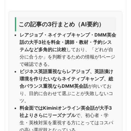
この記事の3行まとめ（AI要約）
レアジョブ・ネイティブキャンプ・DMM英会
話の大手3社を料金・講師・教材・予約シス
テムなど多角的に比較
しており、「どれが自
分に合うか」を判断するための情報が1ページ
で確認できる。
ビジネス英語重視ならレアジョブ、英語漬け
環境を作りたいならネイティブキャンプ、総
合バランス重視ならDMM英会話
が向いてお
り、目的に合わせて選ぶことが失敗しないコ
ツ。
料金面ではKiminiオンライン英会話が大手3
社よりさらにリーズナブル
で、初心者・学
生・英検対策を重視する方にとってはコスパ
の高い選択肢となっている。