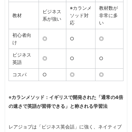
※カランメ
教材数が
ビジネス
教材
ソッド対
非常に多
系が強い
応
い
初心者向
◎
○
◎
け
ビジネス
◎
○
○
英語
コスパ
○
◎
◎
※
カランメソッド：イギリスで開発された「通常の4倍
の速さで英語が習得できる」と称される学習法
レアジョブは「ビジネス英会話」に強く、ネイティブ