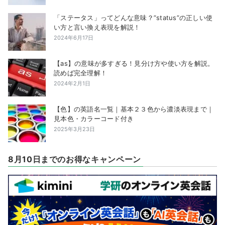
「ステータス」ってどんな意味？”status”の正しい使
い方と言い換え表現を解説！
2024年6月17日
【as】の意味が多すぎる！見分け方や使い方を解説。
読めば完全理解！
2024年2月1日
【色】の英語名一覧｜基本２３色から濃淡表現まで｜
見本色・カラーコード付き
2025年3月23日
8月10日までのお得なキャンペーン