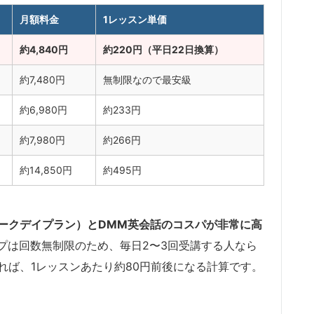
月額料金
1レッスン単価
約4,840円
約220円（平日22日換算）
約7,480円
無制限なので最安級
約6,980円
約233円
約7,980円
約266円
約14,850円
約495円
ウィークデイプラン）とDMM英会話のコスパが非常に高
プは回数無制限のため、毎日2〜3回受講する人なら
れば、1レッスンあたり約80円前後になる計算です。