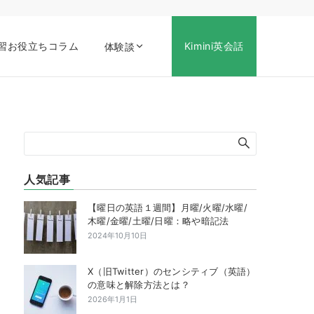
習お役立ちコラム
Kimini英会話
体験談
人気記事
【曜日の英語１週間】月曜/火曜/水曜/
木曜/金曜/土曜/日曜：略や暗記法
2024年10月10日
X（旧Twitter）のセンシティブ（英語）
の意味と解除方法とは？
2026年1月1日