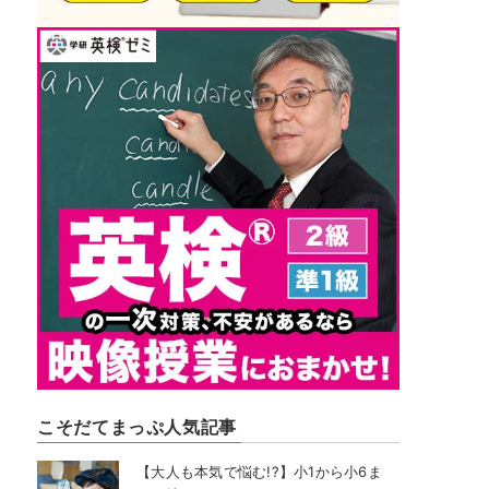
こそだてまっぷ人気記事
【大人も本気で悩む!?】小1から小6ま