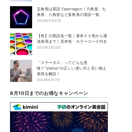
五角形は英語でpentagon！六角形、七
角形、八角形など多角形の英語一覧
2024年11月21日
【色】の英語名一覧｜基本２３色から濃
淡表現まで｜見本色・カラーコード付き
2025年3月23日
「ステータス」ってどんな意
味？”status”の正しい使い方と言い換え
表現を解説！
2024年6月17日
8月10日までのお得なキャンペーン