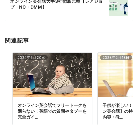
オンライン英会話大手3社徹底比較【レアジョ
シ
ブ・NC・DMM】
ョ
ン
関連記事
2024年6月20日
2023年2月18日
オンライン英会話でフリートークも
子供が楽しい！と
困らない！英語での質問やタブーを
ン英会話】の特徴
完全ガイ…
内容・教…