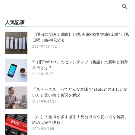
人気記事
【曜日の英語１週間】月曜/火曜/水曜/木曜/金曜/土曜/
日曜：略や暗記法
2024年10月10日
X（旧Twitter）のセンシティブ（英語）の意味と解除
方法とは？
2026年1月1日
「ステータス」ってどんな意味？”status”の正しい使
い方と言い換え表現を解説！
2024年6月17日
【as】の意味が多すぎる！見分け方や使い方を解説。
読めば完全理解！
2024年2月1日