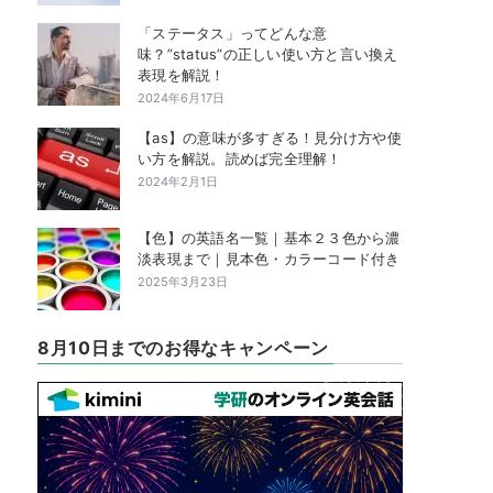
「ステータス」ってどんな意
味？”status”の正しい使い方と言い換え
表現を解説！
2024年6月17日
【as】の意味が多すぎる！見分け方や使
い方を解説。読めば完全理解！
2024年2月1日
【色】の英語名一覧｜基本２３色から濃
淡表現まで｜見本色・カラーコード付き
2025年3月23日
8月10日までのお得なキャンペーン