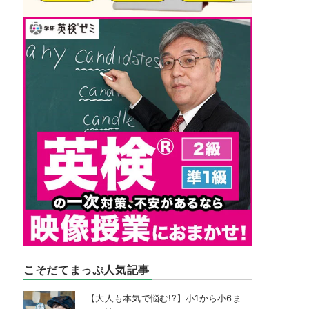
こそだてまっぷ人気記事
【大人も本気で悩む!?】小1から小6ま