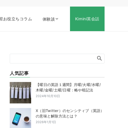
習お役立ちコラム
Kimini英会話
体験談
人気記事
【曜日の英語１週間】月曜/火曜/水曜/
木曜/金曜/土曜/日曜：略や暗記法
2024年10月10日
X（旧Twitter）のセンシティブ（英語）
の意味と解除方法とは？
2026年1月1日