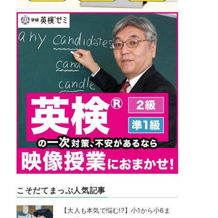
こそだてまっぷ人気記事
【大人も本気で悩む!?】小1から小6ま