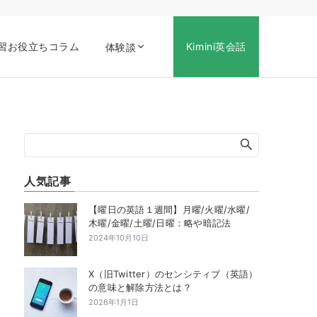
習お役立ちコラム
Kimini英会話
体験談
人気記事
【曜日の英語１週間】月曜/火曜/水曜/
木曜/金曜/土曜/日曜：略や暗記法
2024年10月10日
X（旧Twitter）のセンシティブ（英語）
の意味と解除方法とは？
2026年1月1日