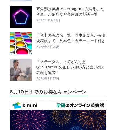
五角形は英語でpentagon！六角形、七
角形、八角形など多角形の英語一覧
2024年11月21日
【色】の英語名一覧｜基本２３色から濃
淡表現まで｜見本色・カラーコード付き
2025年3月23日
「ステータス」ってどんな意
味？”status”の正しい使い方と言い換え
表現を解説！
2024年6月17日
8月10日までのお得なキャンペーン