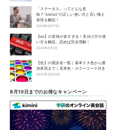
「ステータス」ってどんな意
味？”status”の正しい使い方と言い換え
表現を解説！
2024年6月17日
【as】の意味が多すぎる！見分け方や使
い方を解説。読めば完全理解！
2024年2月1日
【色】の英語名一覧｜基本２３色から濃
淡表現まで｜見本色・カラーコード付き
2025年3月23日
8月10日までのお得なキャンペーン