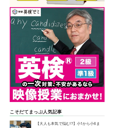
こそだてまっぷ人気記事
【大人も本気で悩む!?】小1から小6ま