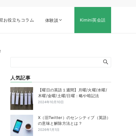
習お役立ちコラム
Kimini英会話
体験談
！
人気記事
【曜日の英語１週間】月曜/火曜/水曜/
木曜/金曜/土曜/日曜：略や暗記法
2024年10月10日
X（旧Twitter）のセンシティブ（英語）
の意味と解除方法とは？
2026年1月1日