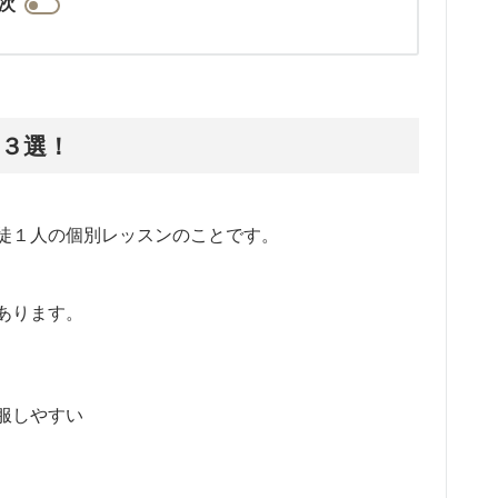
次
３選！
徒１人の個別レッスンのことです。
あります。
服しやすい