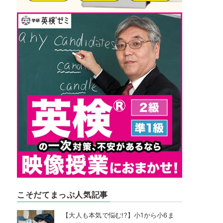
こそだてまっぷ人気記事
【大人も本気で悩む!?】小1から小6ま