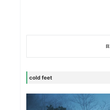
目
cold feet