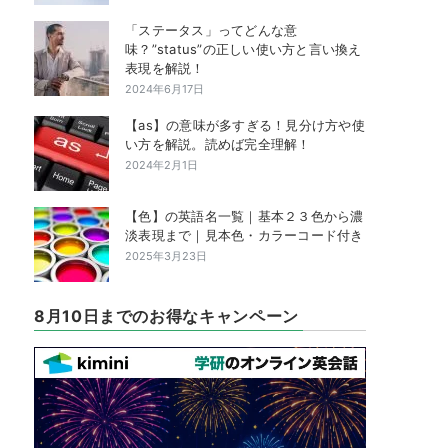
「ステータス」ってどんな意
味？”status”の正しい使い方と言い換え
表現を解説！
2024年6月17日
【as】の意味が多すぎる！見分け方や使
い方を解説。読めば完全理解！
2024年2月1日
【色】の英語名一覧｜基本２３色から濃
淡表現まで｜見本色・カラーコード付き
2025年3月23日
8月10日までのお得なキャンペーン