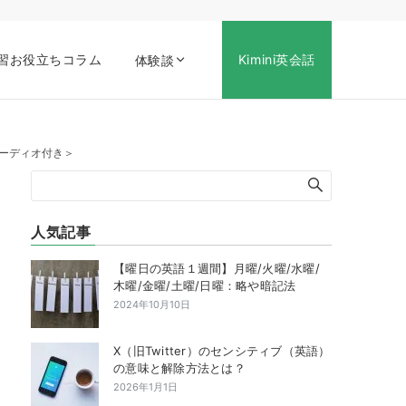
習お役立ちコラム
Kimini英会話
体験談
＜オーディオ付き＞
人気記事
【曜日の英語１週間】月曜/火曜/水曜/
木曜/金曜/土曜/日曜：略や暗記法
2024年10月10日
X（旧Twitter）のセンシティブ（英語）
の意味と解除方法とは？
2026年1月1日