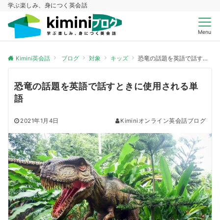
学ぶ楽しみ、身につく英会話
Menu
Kimini英会話
ブログ
対象
キッズ
恐竜の話題を英語で話すときに使用される単語
恐竜の話題を英語で話すときに使用される単
語
2021年1月4日
Kiminiオンライン英会話ブログ