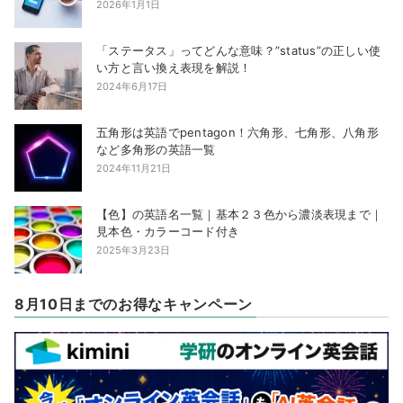
2026年1月1日
「ステータス」ってどんな意味？”status”の正しい使
い方と言い換え表現を解説！
2024年6月17日
五角形は英語でpentagon！六角形、七角形、八角形
など多角形の英語一覧
2024年11月21日
【色】の英語名一覧｜基本２３色から濃淡表現まで｜
見本色・カラーコード付き
2025年3月23日
8月10日までのお得なキャンペーン