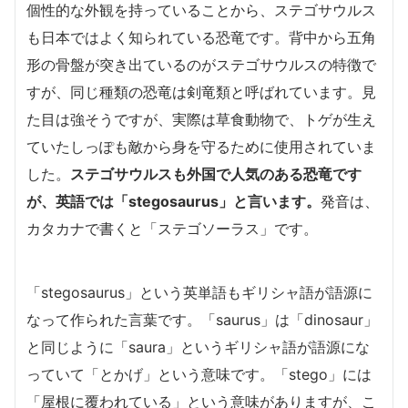
個性的な外観を持っていることから、ステゴサウルス
も日本ではよく知られている恐竜です。背中から五角
形の骨盤が突き出ているのがステゴサウルスの特徴で
すが、同じ種類の恐竜は剣竜類と呼ばれています。見
た目は強そうですが、実際は草食動物で、トゲが生え
ていたしっぽも敵から身を守るために使用されていま
した。
ステゴサウルスも外国で人気のある恐竜です
が、英語では「stegosaurus」と言います。
発音は、
カタカナで書くと「ステゴソーラス」です。
「stegosaurus」という英単語もギリシャ語が語源に
なって作られた言葉です。「saurus」は「dinosaur」
と同じように「saura」というギリシャ語が語源にな
っていて「とかげ」という意味です。「stego」には
「屋根に覆われている」という意味がありますが、こ