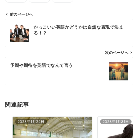
前のページへ
投
かっこいい英語かどうかは自然な表現で決ま
稿
る！？
ナ
ビ
ゲ
次のページへ
ー
予期や期待を英語でなんて言う
シ
ョ
ン
関連記事
2023年1月22日
2023年1月31日