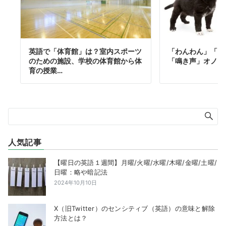
英語で「体育館」は？室内スポーツ
「わんわん」「に
のための施設、学校の体育館から体
「鳴き声」オノマ
育の授業…
人気記事
【曜日の英語１週間】月曜/火曜/水曜/木曜/金曜/土曜/
日曜：略や暗記法
2024年10月10日
X（旧Twitter）のセンシティブ（英語）の意味と解除
方法とは？